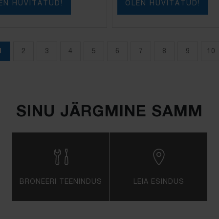
EN HUVITATUD!
OLEN HUVITATUD!
1
2
3
4
5
6
7
8
9
10
SINU JÄRGMINE SAMM
BRONEERI TEENINDUS
LEIA ESINDUS