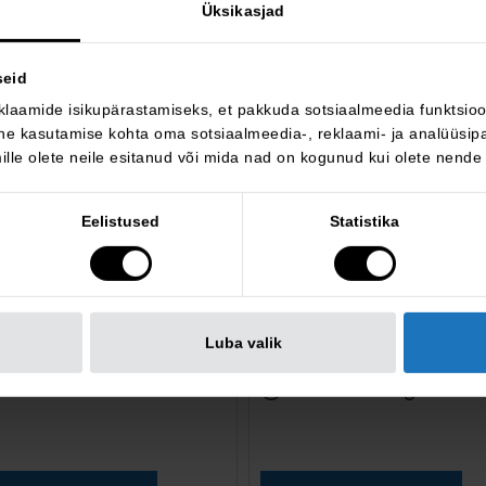
Üksikasjad
BRONEERITUD
seid
klaamide isikupärastamiseks, et pakkuda sotsiaalmeedia funktsioon
e kasutamise kohta oma sotsiaalmeedia-, reklaami- ja analüüsipa
lle olete neile esitanud või mida nad on kogunud kui olete nende
 320
BMW 730
e
d xDrive
Eelistused
Statistika
 990 €
39 900 €
KM 0%
KM 24%
42 990 €
hind:
27 004 km
2018
3 090 €
hinnavõit:
iisel
nelivedu
193 909 km
2020
Luba valik
utomaat
140 kW
diisel
nelive
automaat
195 k