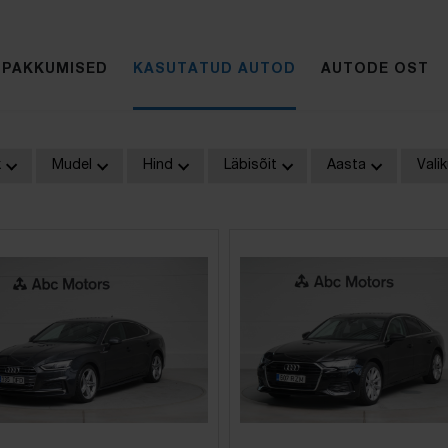
IPAKKUMISED
KASUTATUD AUTOD
AUTODE OST
k
Mudel
Hind
Läbisõit
Aasta
Vali