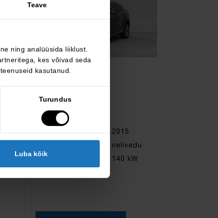
Teave
e ning analüüsida liiklust.
rtneritega, kes võivad seda
 teenuseid kasutanud.
BMW X4
xDrive 20d
Turundus
16 990 €
KM 0%
209 644 km
2015
diisel
nelivedu
Luba kõik
automaat
140 kW
du
W