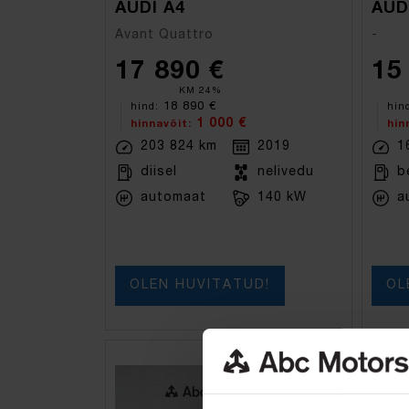
AUDI A4
Avant Quattro
-
17 890 €
15
KM 24%
18 890 €
hind:
hin
1 000 €
hinnavõit:
hin
203 824 km
2019
1
diisel
nelivedu
b
automaat
140 kW
a
OLEN HUVITATUD!
OL
bron