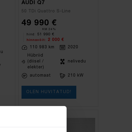
AUDI Q7
50 TDi Quattro S-Line
49 990 €
KM 24%
51 990 €
hind:
2 000 €
hinnavõit:
110 983 km
2020
du
Hübriid
(diisel /
nelivedu
W
elekter)
automaat
210 kW
OLEN HUVITATUD!