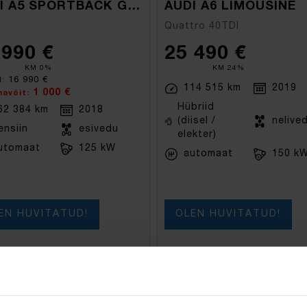
AUDI A5 SPORTBACK G-TRON
AUDI A6 LIMOUSINE
Quattro 40TDI
 990 €
25 490 €
KM 0%
KM 24%
16 990 €
d:
114 515 km
2019
1 000 €
navõit:
Hübriid
62 384 km
2018
(diisel /
nelive
ensiin
esivedu
elekter)
utomaat
125 kW
automaat
150 k
EN HUVITATUD!
OLEN HUVITATUD!
eeritud