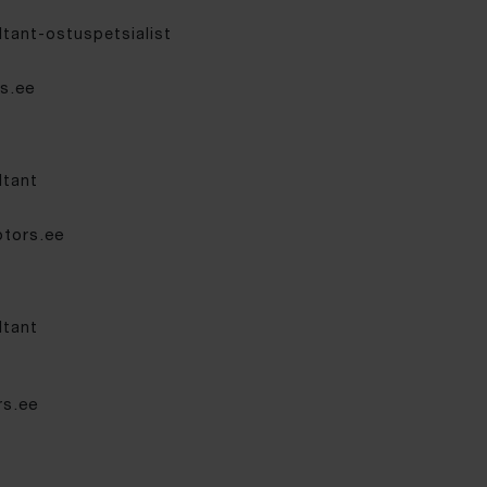
tant-ostuspetsialist
s.ee
ltant
tors.ee
ltant
s.ee