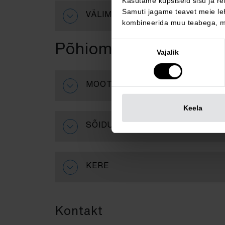
Kasutame küpsiseid sisu ja re
Samuti jagame teavet meie leh
VÄLIMUS
kombineerida muu teabega, mi
Nõusoleku
Põhiomadused
Vajalik
valik
MOOTOR
Keela
SÕIDUMUGAVUS
KERE
Kontakt