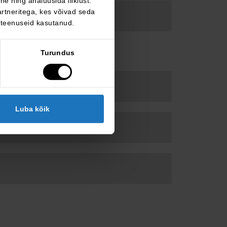
e ning analüüsida liiklust.
rtneritega, kes võivad seda
 teenuseid kasutanud.
Turundus
Luba kõik