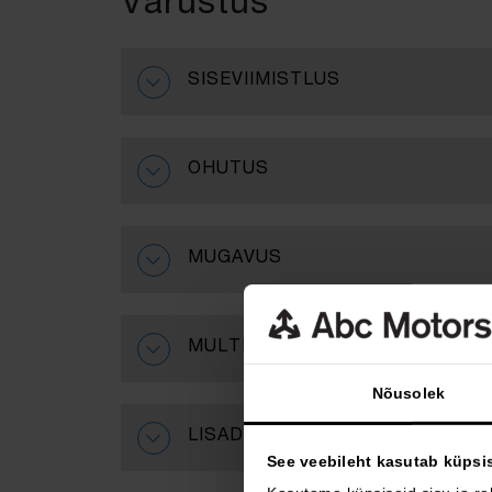
Varustus
SISEVIIMISTLUS
OHUTUS
MUGAVUS
MULTIMEEDIA
Nõusolek
LISAD
See veebileht kasutab küpsi