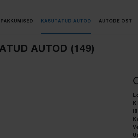
IPAKKUMISED
KASUTATUD AUTOD
AUTODE OST
ATUD AUTOD (
149
)
C
L
Kl
lä
K
V
Us