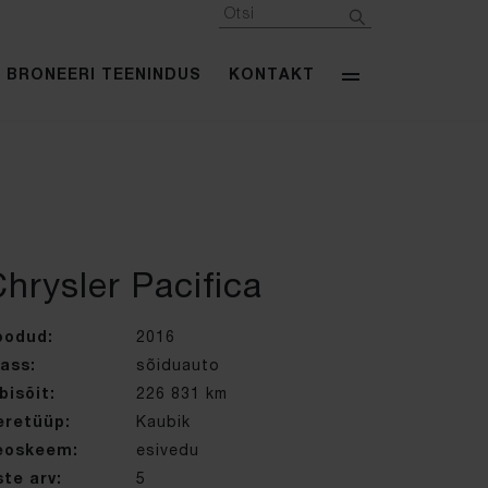
BRONEERI TEENINDUS
KONTAKT
hrysler Pacifica
oodud:
2016
ass:
sõiduauto
bisõit:
226 831 km
eretüüp:
Kaubik
eoskeem:
esivedu
te arv:
5