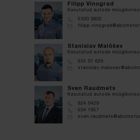
Filipp Vinograd
Kasutatud autode müügikonsul
5300 3802
filipp.vinograd@abcmotor
Stanislav Malõšev
Kasutatud autode müügikonsu
555 01 626
stanislav.malosev@abcmo
Sven Raudmets
Kasutatud autode müügikonsu
624 0429
504 1657
sven.raudmets@abcmotor