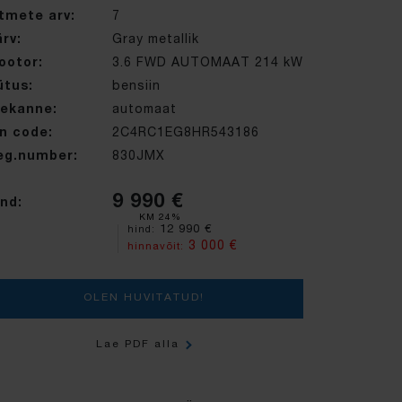
stmete arv:
7
rv:
Gray metallik
ootor:
3.6 FWD AUTOMAAT 214 kW
ütus:
bensiin
lekanne:
automaat
in code:
2C4RC1EG8HR543186
eg.number:
830JMX
9 990 €
nd:
KM 24%
12 990 €
hind:
3 000 €
hinnavõit:
OLEN HUVITATUD!
Lae PDF alla