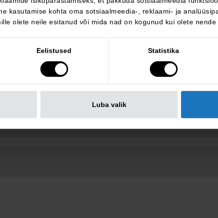
klaamide isikupärastamiseks, et pakkuda sotsiaalmeedia funktsioon
e kasutamise kohta oma sotsiaalmeedia-, reklaami- ja analüüsipa
lle olete neile esitanud või mida nad on kogunud kui olete nende
Eelistused
Statistika
Luba valik