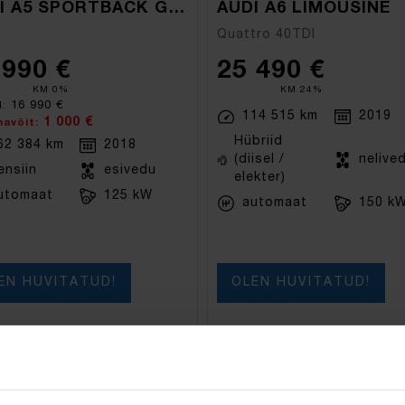
AUDI A5 SPORTBACK G-TRON
AUDI A6 LIMOUSINE
Quattro 40TDI
 990 €
25 490 €
KM 0%
KM 24%
16 990 €
d:
114 515 km
2019
1 000 €
navõit:
Hübriid
62 384 km
2018
(diisel /
nelive
ensiin
esivedu
elekter)
utomaat
125 kW
automaat
150 k
EN HUVITATUD!
OLEN HUVITATUD!
eeritud