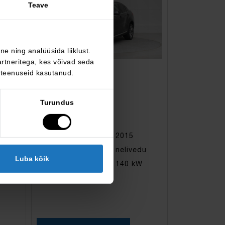
Teave
e ning analüüsida liiklust.
rtneritega, kes võivad seda
 teenuseid kasutanud.
BMW X4
xDrive 20d
Turundus
16 990 €
KM 0%
209 644 km
2015
diisel
nelivedu
Luba kõik
automaat
140 kW
du
W