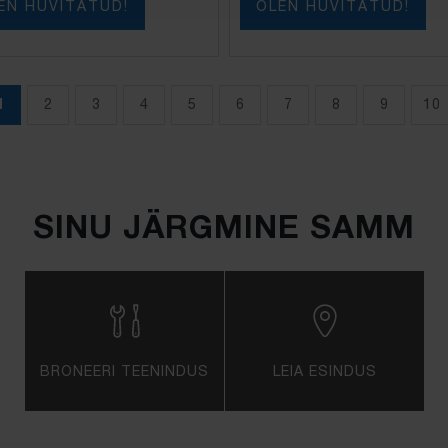
EN HUVITATUD!
OLEN HUVITATUD!
1
2
3
4
5
6
7
8
9
10
SINU JÄRGMINE SAMM
BRONEERI TEENINDUS
LEIA ESINDUS