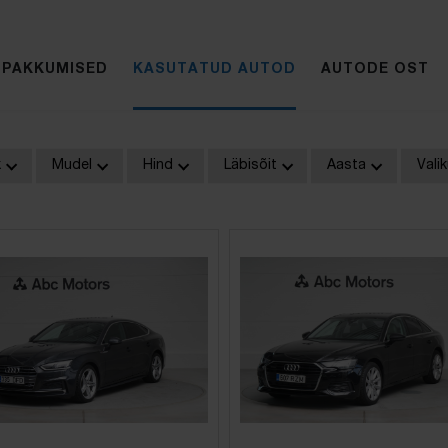
IPAKKUMISED
KASUTATUD AUTOD
AUTODE OST
k
Mudel
Hind
Läbisõit
Aasta
Vali