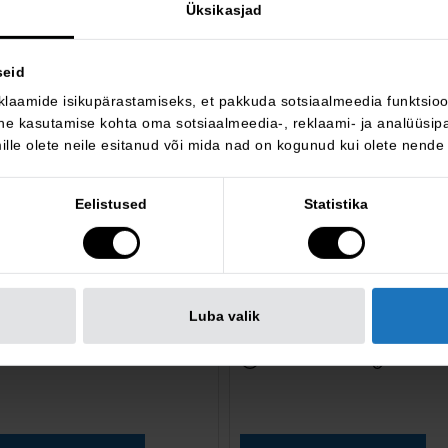
Üksikasjad
BRONEERITUD
seid
klaamide isikupärastamiseks, et pakkuda sotsiaalmeedia funktsioon
e kasutamise kohta oma sotsiaalmeedia-, reklaami- ja analüüsipa
lle olete neile esitanud või mida nad on kogunud kui olete nende
 320
BMW 730
e
d xDrive
Eelistused
Statistika
 990 €
39 900 €
KM 0%
KM 24%
42 990 €
hind:
27 004 km
2018
3 090 €
hinnavõit:
iisel
nelivedu
193 909 km
2020
Luba valik
utomaat
140 kW
diisel
nelive
automaat
195 k