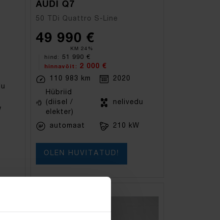
AUDI Q7
50 TDi Quattro S-Line
49 990 €
KM 24%
51 990 €
hind:
2 000 €
hinnavõit:
110 983 km
2020
du
Hübriid
(diisel /
nelivedu
W
elekter)
automaat
210 kW
OLEN HUVITATUD!