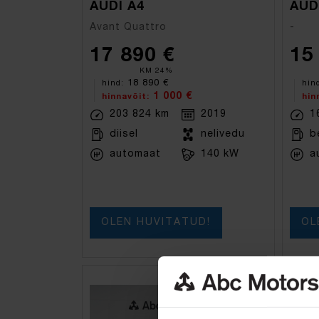
AUDI A4
Avant Quattro
-
17 890 €
15
KM 24%
18 890 €
hind:
hin
1 000 €
hinnavõit:
hin
203 824 km
2019
1
diisel
nelivedu
b
automaat
140 kW
a
OLEN HUVITATUD!
OL
bron