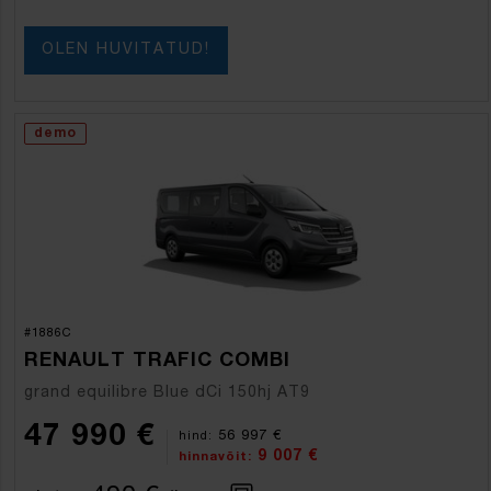
OLEN HUVITATUD!
demo
#1886C
RENAULT TRAFIC COMBI
grand equilibre Blue dCi 150hj AT9
47 990 €
56 997 €
hind:
9 007 €
hinnavõit: