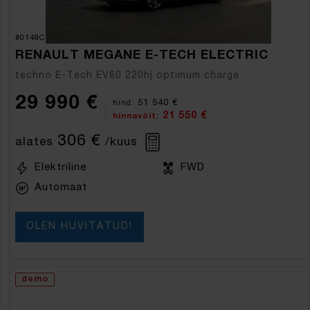
#0148C
RENAULT MEGANE E-TECH ELECTRIC
techno E-Tech EV60 220hj optimum charge
29 990 €
51 540 €
hind:
21 550 €
hinnavõit:
306 €
alates
/kuus
Elektriline
FWD
Automaat
OLEN HUVITATUD!
demo