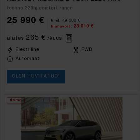
techno 220hj comfort range
25 990 €
49 000 €
hind:
23 010 €
hinnavõit:
265 €
alates
/kuus
Elektriline
FWD
Automaat
OLEN HUVITATUD!
demo