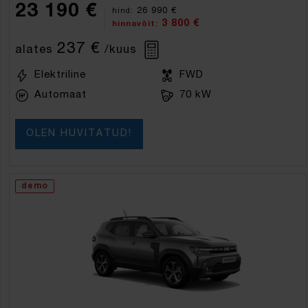
23 190 €
26 990 €
hind:
3 800 €
hinnavõit:
237 €
alates
/kuus
Elektriline
FWD
Automaat
70 kW
OLEN HUVITATUD!
demo