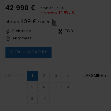
42 990 €
57 970 €
hind:
14 980 €
hinnavõit:
439 €
alates
/kuus
Elektriline
FWD
Automaat
OLEN HUVITATUD!
EELMINE
JÄRGMINE
1
2
3
4
5
6
7
8
9
10