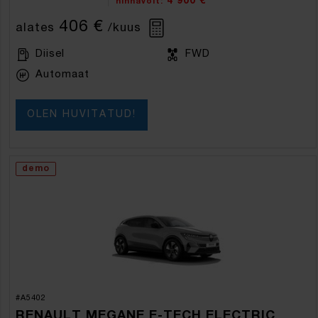
4 900 €
hinnavõit:
406 €
alates
/kuus
Diisel
FWD
Automaat
OLEN HUVITATUD!
demo
#A5402
RENAULT MEGANE E-TECH ELECTRIC