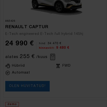
#A5426
RENAULT CAPTUR
E-Tech engineered E-Tech full hybrid 145hj
24 990 €
34 470 €
hind:
9 480 €
hinnavõit:
255 €
alates
/kuus
Hübriid
FWD
Automaat
OLEN HUVITATUD!
demo