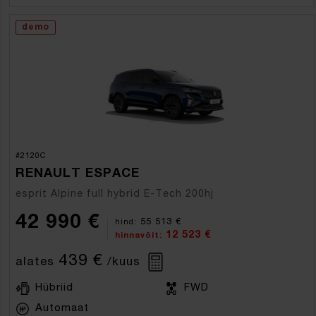
demo
#2120C
RENAULT ESPACE
esprit Alpine full hybrid E-Tech 200hj
42 990 €
55 513 €
hind:
12 523 €
hinnavõit:
439 €
alates
/kuus
Hübriid
FWD
Automaat