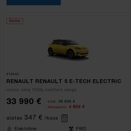
demo
#1994C
RENAULT RENAULT 5 E-TECH ELECTRIC
iconic cinq 150hj comfort range
33 990 €
38 846 €
hind:
4 856 €
hinnavõit:
347 €
alates
/kuus
Elektriline
FWD