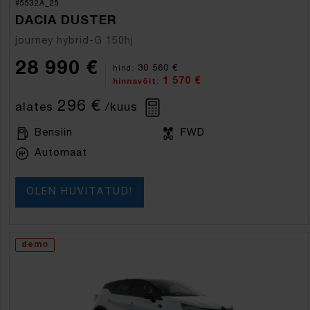
#5532A_25
DACIA DUSTER
journey hybrid-G 150hj
28 990 €
30 560 €
hind:
1 570 €
hinnavõit:
296 €
alates
/kuus
Bensiin
FWD
Automaat
OLEN HUVITATUD!
demo