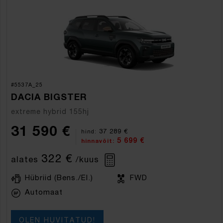
#5537A_25
DACIA BIGSTER
extreme hybrid 155hj
31 590 €
37 289 €
hind:
5 699 €
hinnavõit:
322 €
alates
/kuus
Hübriid (Bens./El.)
FWD
Automaat
OLEN HUVITATUD!