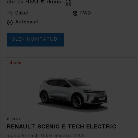
490 €
alates
/kuus
Diisel
FWD
Automaat
OLEN HUVITATUD!
demo
#1747C
RENAULT SCENIC E-TECH ELECTRIC
iconic E-Tech 100% electric 220hj