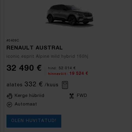
#0409C
RENAULT AUSTRAL
iconic esprit Alpine mild hybrid 160hj
32 490 €
52 014 €
hind:
19 524 €
hinnavõit:
332 €
alates
/kuus
Kerge hübriid
FWD
Automaat
OLEN HUVITATUD!