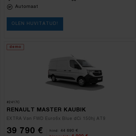
Automaat
OLEN HUVITATUD!
demo
#2417C
RENAULT MASTER KAUBIK
EXTRA Van FWD Euro6x Blue dCi 150hj AT9
39 790 €
44 690 €
hind: