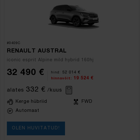
#0409C
RENAULT AUSTRAL
iconic esprit Alpine mild hybrid 160hj
32 490 €
52 014 €
hind:
19 524 €
hinnavõit:
332 €
alates
/kuus
Kerge hübriid
FWD
Automaat
OLEN HUVITATUD!