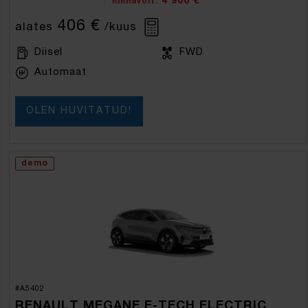
4 900 €
hinnavõit:
406 €
alates
/kuus
Diisel
FWD
Automaat
OLEN HUVITATUD!
demo
#A5402
RENAULT MEGANE E-TECH ELECTRIC