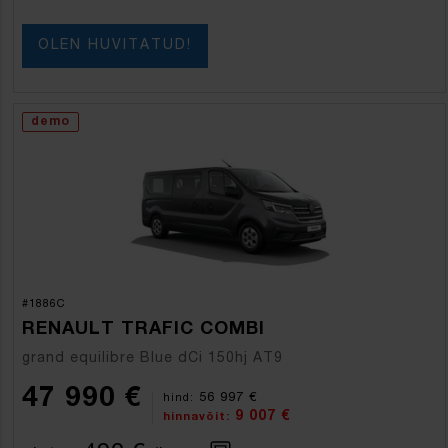
OLEN HUVITATUD!
demo
#1886C
RENAULT TRAFIC COMBI
grand equilibre Blue dCi 150hj AT9
47 990 €
56 997 €
hind:
9 007 €
hinnavõit: