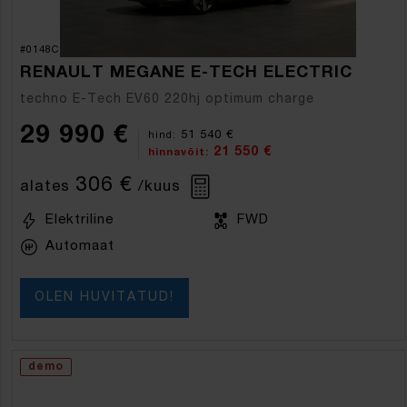
#0148C
RENAULT MEGANE E-TECH ELECTRIC
techno E-Tech EV60 220hj optimum charge
29 990 €
51 540 €
hind:
21 550 €
hinnavõit:
306 €
alates
/kuus
Elektriline
FWD
Automaat
OLEN HUVITATUD!
demo