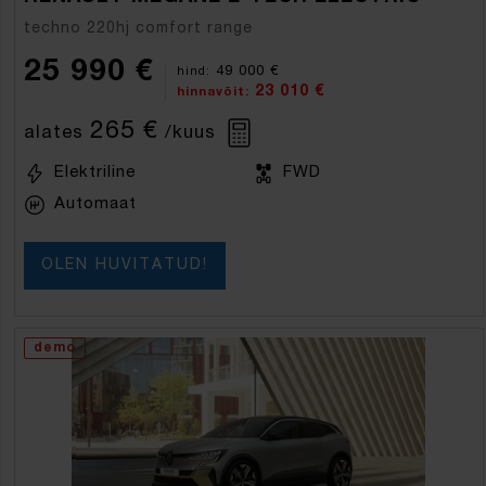
techno 220hj comfort range
25 990 €
49 000 €
hind:
23 010 €
hinnavõit:
265 €
alates
/kuus
Elektriline
FWD
Automaat
OLEN HUVITATUD!
demo