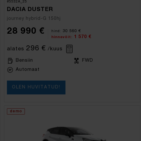
#5532A_25
DACIA DUSTER
journey hybrid-G 150hj
28 990 €
30 560 €
hind:
1 570 €
hinnavõit:
296 €
alates
/kuus
Bensiin
FWD
Automaat
OLEN HUVITATUD!
demo