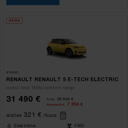
demo
#1994C
RENAULT RENAULT 5 E-TECH ELECTRIC
iconic cinq 150hj comfort range
31 490 €
38 846 €
hind:
7 356 €
hinnavõit:
321 €
alates
/kuus
Elektriline
FWD