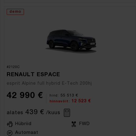
demo
#2120C
RENAULT ESPACE
esprit Alpine full hybrid E-Tech 200hj
42 990 €
55 513 €
hind:
12 523 €
hinnavõit:
439 €
alates
/kuus
Hübriid
FWD
Automaat