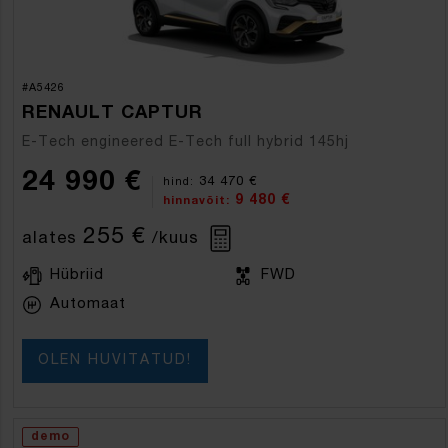
#A5426
RENAULT CAPTUR
E-Tech engineered E-Tech full hybrid 145hj
24 990 €
34 470 €
hind:
9 480 €
hinnavõit:
255 €
alates
/kuus
Hübriid
FWD
Automaat
OLEN HUVITATUD!
demo