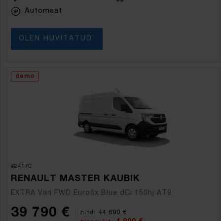
Automaat
OLEN HUVITATUD!
demo
#2417C
RENAULT MASTER KAUBIK
EXTRA Van FWD Euro6x Blue dCi 150hj AT9
39 790 €
44 690 €
hind: