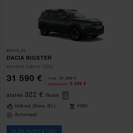
#5537A_25
DACIA BIGSTER
extreme hybrid 155hj
31 590 €
37 289 €
hind:
5 699 €
hinnavõit:
322 €
alates
/kuus
Hübriid (Bens./El.)
FWD
Automaat
OLEN HUVITATUD!