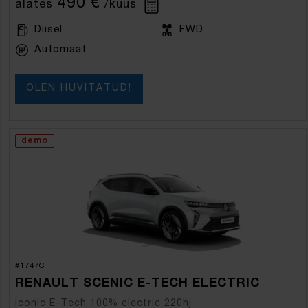
490 €
alates
/kuus
Diisel
FWD
Automaat
OLEN HUVITATUD!
demo
#1747C
RENAULT SCENIC E-TECH ELECTRIC
iconic E-Tech 100% electric 220hj