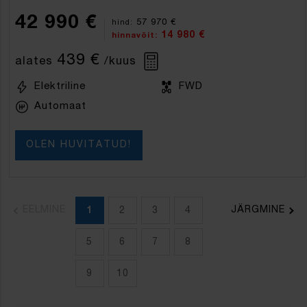
42 990 €
57 970 €
hind:
14 980 €
hinnavõit:
439 €
alates
/kuus
Elektriline
FWD
Automaat
OLEN HUVITATUD!
EELMINE
JÄRGMINE
1
2
3
4
5
6
7
8
9
10