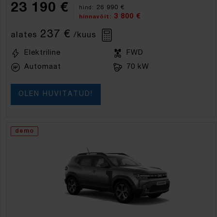
23 190 €
26 990 €
hind:
3 800 €
hinnavõit:
237 €
alates
/kuus
Elektriline
FWD
Automaat
70 kW
OLEN HUVITATUD!
demo