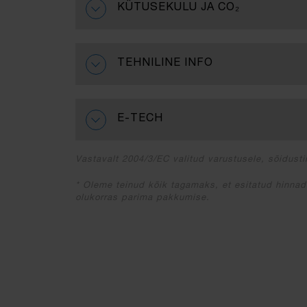
KÜTUSEKULU JA CO₂
TEHNILINE INFO
E-TECH
Vastavalt 2004/3/EC valitud varustusele, sõidustii
* Oleme teinud kõik tagamaks, et esitatud hinnad
olukorras parima pakkumise.