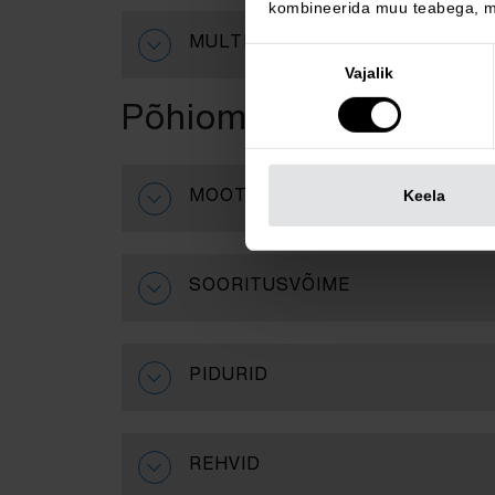
kombineerida muu teabega, mi
MULTIMEEDIA
Nõusoleku
Vajalik
valik
Põhiomadused
Keela
MOOTOR
SOORITUSVÕIME
PIDURID
REHVID