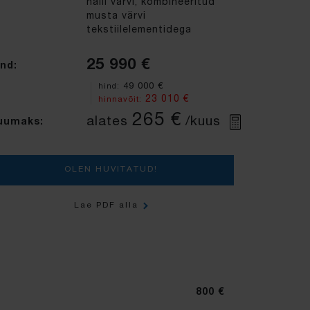
halli värvi, kombineeritud
musta värvi
tekstiilelementidega
25 990 €
nd:
49 000 €
hind:
23 010 €
hinnavõit:
265 €
alates
/kuus
uumaks:
OLEN HUVITATUD!
Lae PDF alla
800 €