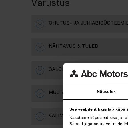
Varustus
OHUTUS- JA JUHIABISÜSTEEMI
NÄHTAVUS & TULED
SALONG & MUGAVUS
Nõusolek
MUU VARUSTUS
See veebileht kasutab küpsi
VÄLIMUS & VELJED
Kasutame küpsiseid sisu ja re
Samuti jagame teavet meie leh