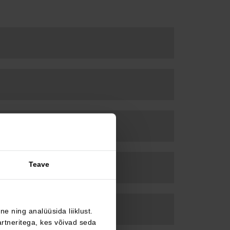
Teave
e ning analüüsida liiklust.
rtneritega, kes võivad seda