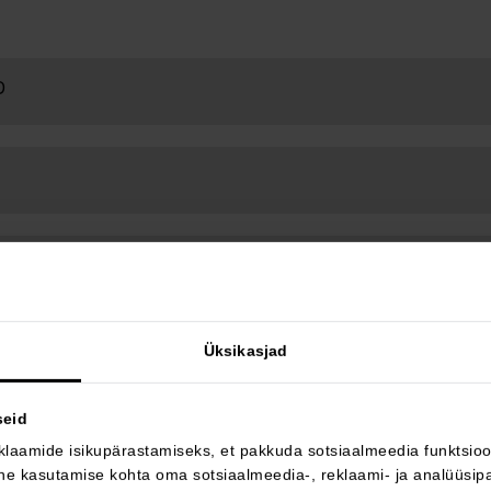
D
Üksikasjad
seid
klaamide isikupärastamiseks, et pakkuda sotsiaalmeedia funktsioon
e kasutamise kohta oma sotsiaalmeedia-, reklaami- ja analüüsipa