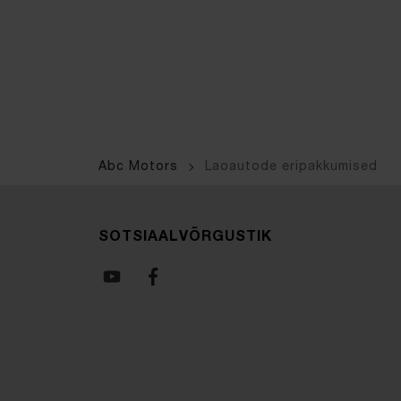
Abc Motors
Laoautode eripakkumised
SOTSIAALVÕRGUSTIK
Youtube
Facebook