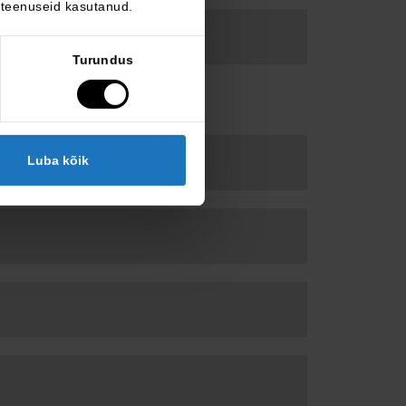
 teenuseid kasutanud.
Turundus
Luba kõik