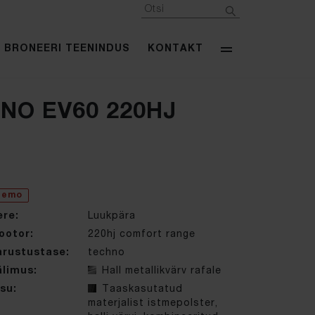
BRONEERI TEENINDUS
KONTAKT
NO EV60 220HJ
demo
ere:
Luukpära
ootor:
220hj comfort range
arustustase:
techno
älimus:
Hall metallikvärv rafale
su:
Taaskasutatud
materjalist istmepolster,