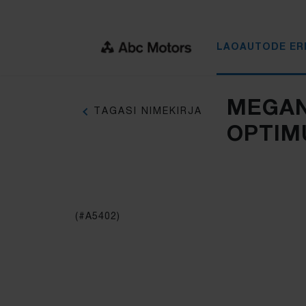
LAOAUTODE ER
MEGAN
TAGASI NIMEKIRJA
OPTIM
(#A5402)