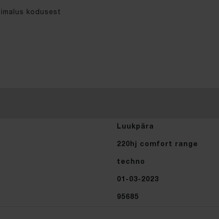
õimalus kodusest
Luukpära
220hj comfort range
techno
01-03-2023
95685