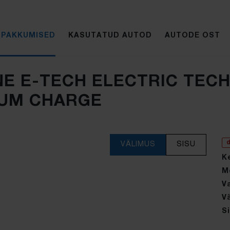
IPAKKUMISED
KASUTATUD AUTOD
AUTODE OST
E E-TECH ELECTRIC TECH
UM CHARGE
VÄLIMUS
SISU
K
M
V
V
Si