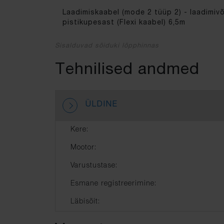
Laadimiskaabel (mode 2 tüüp 2) - laadimiv
pistikupesast (Flexi kaabel) 6,5m
Sisalduvad sõiduki lõpphinnas
Tehnilised andmed
ÜLDINE
Kere:
Mootor:
Varustustase:
Esmane registreerimine:
Läbisõit: