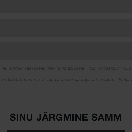
lile, sõiduki raskusele, tee- ja ilmaoludele, võib kütusekulu muut
 on tõesed, kuid me ei saa garanteerida kogu info veatust. Palume
SINU JÄRGMINE SAMM