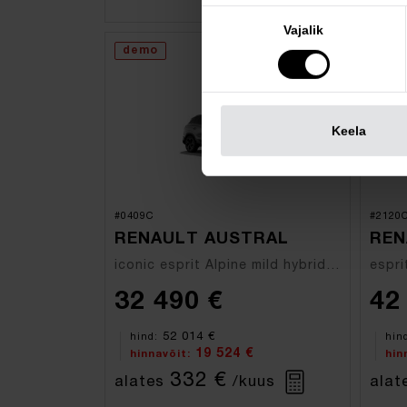
Nõusoleku
Vajalik
valik
demo
dem
Keela
#0409C
#2120
RENAULT AUSTRAL
REN
iconic esprit Alpine mild hybrid 160hj
32 490 €
42
52 014 €
hind:
hin
19 524 €
hinnavõit:
hin
332 €
alates
/kuus
alat