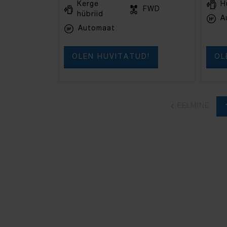
Kerge
H
FWD
hübriid
A
Automaat
OLEN HUVITATUD!
OL
EELMINE