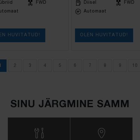
übriid
FWD
Diisel
FWD
utomaat
Automaat
EN HUVITATUD!
OLEN HUVITATUD!
1
2
3
4
5
6
7
8
9
10
SINU JÄRGMINE SAMM