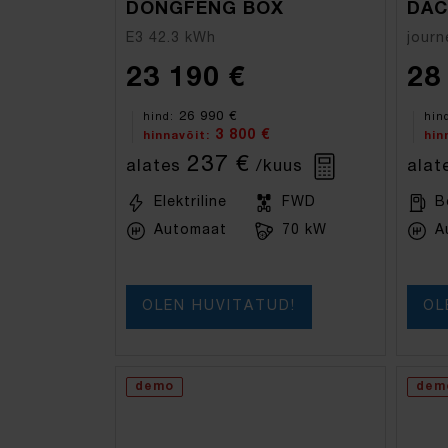
DONGFENG BOX
DAC
E3 42.3 kWh
journ
23 190 €
28
26 990 €
hind:
hin
3 800 €
hinnavõit:
hin
237 €
alates
/kuus
alat
Elektriline
FWD
B
Automaat
70 kW
A
OLEN HUVITATUD!
OL
demo
dem