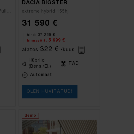
DACIA BIGSTER
E-Tech engineered E-Tech full hybrid 145hj
extreme hybrid 155hj
31 590 €
37 289 €
hind:
5 699 €
hinnavõit:
322 €
alates
/kuus
Hübriid
FWD
(Bens./El.)
Automaat
OLEN HUVITATUD!
demo