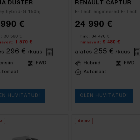
IA DUSTER
RENAULT CAPTUR
ey hybrid-G 150hj
 990 €
24 990 €
30 560 €
34 470 €
d:
hind:
1 570 €
9 480 €
navõit:
hinnavõit:
296 €
255 €
es
/kuus
alates
/kuus
ensiin
FWD
Hübriid
FWD
utomaat
Automaat
EN HUVITATUD!
OLEN HUVITATUD!
o
demo