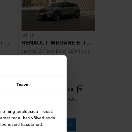
#0148C
RENAULT MEGANE E-TECH ELECTRIC
RENAULT MEGANE E-TECH ELECTRIC
e
techno E-Tech EV60 220hj optimum charge
29 990 €
51 540 €
hind:
21 550 €
hinnavõit:
Teave
306 €
alates
/kuus
Elektriline
FWD
Automaat
e ning analüüsida liiklust.
rtneritega, kes võivad seda
 teenuseid kasutanud.
OLEN HUVITATUD!