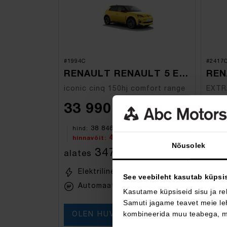
#1994C
#2417
RENAULT RENAULT 5 E-TECH ELECTRIC
iconic cinq 150hj comfort range
33 990 €
39
38 846 €
hind:
hin
4 856 €
hinnavõit:
hin
Nõusolek
347 €
alates
/kuus
alat
Elektriline
FWD
D
See veebileht kasutab küpsi
Automaat
A
Kasutame küpsiseid sisu ja re
Samuti jagame teavet meie leh
kombineerida muu teabega, mi
OLEN HUVITATUD!
OL