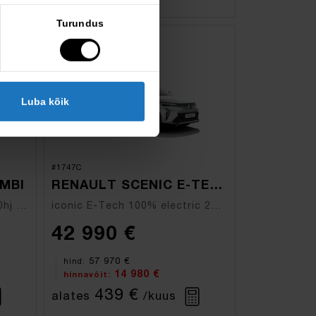
Turundus
demo
Luba kõik
#1747C
MBI
RENAULT SCENIC E-TECH ELECTRIC
grand equilibre Blue dCi 150hj AT9
iconic E-Tech 100% electric 220hj
42 990 €
57 970 €
hind:
14 980 €
hinnavõit:
439 €
alates
/kuus