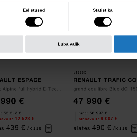
Eelistused
Statistika
o
demo
Luba valik
C
#1886C
AULT ESPACE
RENAULT TRAFIC CO
esprit Alpine full hybrid E-Tech 200hj
 990 €
47 990 €
55 513 €
56 997 €
d:
hind:
12 523 €
9 007 €
navõit:
hinnavõit:
439 €
490 €
es
/kuus
alates
/kuus