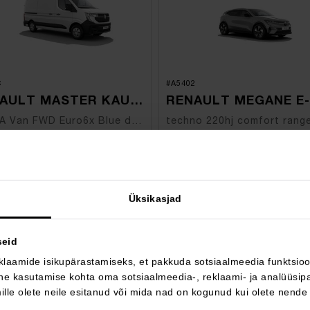
C
#A5402
RENAULT MASTER KAUBIK
EXTRA Van FWD Euro6x Blue dCi 150hj AT9
techno 220hj comfort rang
 790 €
25 990 €
44 690 €
49 000 €
d:
hind:
4 900 €
23 010 €
navõit:
hinnavõit:
Üksikasjad
406 €
265 €
es
/kuus
alates
/kuus
iisel
FWD
Elektriline
FWD
seid
utomaat
Automaat
klaamide isikupärastamiseks, et pakkuda sotsiaalmeedia funktsioon
e kasutamise kohta oma sotsiaalmeedia-, reklaami- ja analüüsipa
lle olete neile esitanud või mida nad on kogunud kui olete nende
EN HUVITATUD!
OLEN HUVITATUD!